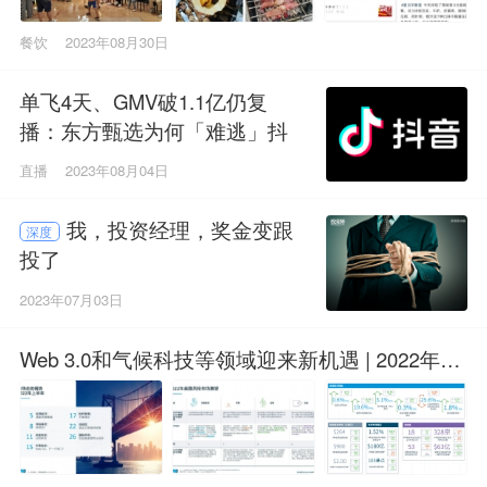
餐饮
2023年08月30日
单飞4天、GMV破1.1亿仍复
播：东方甄选为何「难逃」抖
音？
直播
2023年08月04日
我，投资经理，奖金变跟
深度
投了
2023年07月03日
Web 3.0和气候科技等领域迎来新机遇 | 2022年上
半年市场态势报告