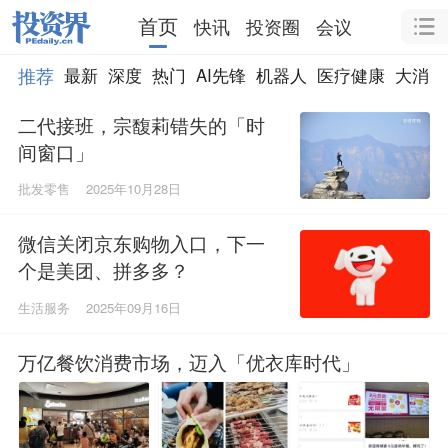
首页
快讯
投资圈
会议
推荐
最新
深度
热门
AI先锋
机器人
医疗健康
大消费
二代接班，宗馥莉错失的「时
间窗口」
批发零售
2025年10月28日
微信关闭京东购物入口，下一
个是美团、拼多多？
生活服务
2025年09月16日
万亿餐饮消费市场，迈入「优衣库时代」