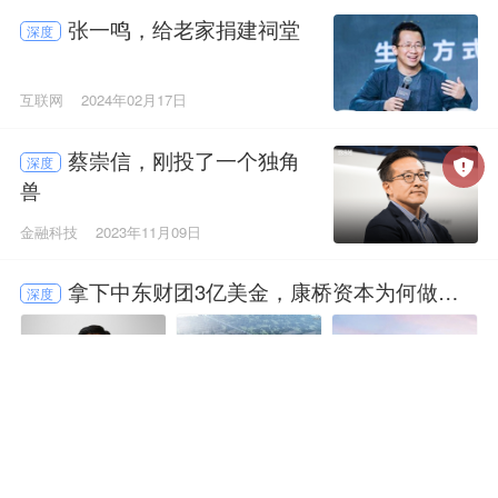
张一鸣，给老家捐建祠堂
深度
互联网
2024年02月17日
蔡崇信，刚投了一个独角
深度
兽
金融科技
2023年11月09日
拿下中东财团3亿美金，康桥资本为何做这
深度
件事
2023年10月31日
首发|中科创星，一举开募
深度