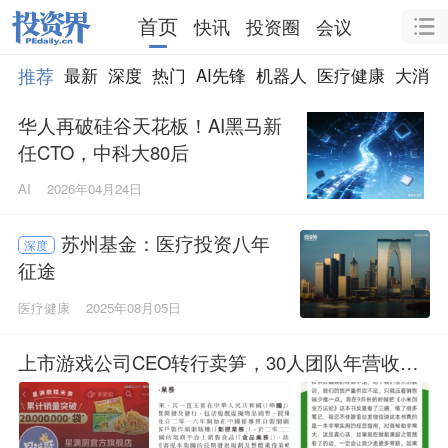
首页
快讯
投资圈
会议
推荐
最新
深度
热门
AI先锋
机器人
医疗健康
大消费
华人再破硅谷天花板！AI黑马新
任CTO，中科大80后
AI
2026年04月24日
苏州基金：医疗投资八年
深度
征途
医疗健康
2025年08月05日
上市游戏公司CEO转行卖笋，30人团队年营收过
亿