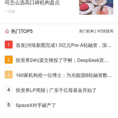
司怎么选高口碑机构盘点
一天前
热门TOP5
热门机构
|
VC情报局
1
首发|河络新图完成1.5亿元Pre-A轮融资，深耕i
PSC原创细胞技术
2
投资界24h|梁文锋投了宇树；DeepSeek宣布
大幅涨价；贝恩资本买下贡茶
3
160家机构抢一位博士：为光能源B轮融资数亿
元
4
投资界LP周报 | 广东千亿母基金开始了
5
SpaceX对手破产了