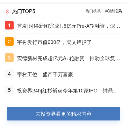
热门TOP5
热门机构
|
VC情报局
1
首发|河络新图完成1.5亿元Pre-A轮融资，深耕i
PSC原创细胞技术
2
宇树发行市值600亿，梁文锋投了
3
宏德新材完成超亿元A+轮融资，推动全球复合
材料工程化应用
4
宇树工位，盛产千万富豪
5
投资界24h|红杉斩获今年第10家IPO；钟鼎投
出一个千亿IPO；SpaceX腰斩，马斯克财富缩
水
去投资界看更多精彩内容