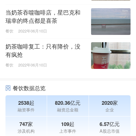
当奶茶吞噬咖啡店，星巴克和
瑞幸的终点都是喜茶
餐饮
2022年06月10日
奶茶咖啡复工：只有降价，没
有疯抢
餐饮
2022年06月10日
餐饮数据总览
2538起
820.36亿元
2020家
融资事件
融资总金额
企业
747家
109起
6.57亿元
涉及机构
上市事件
A股总市值