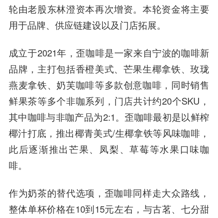
轮由老股东
林澄资本
再次增资。本轮资金将主要
用于品牌、供应链建设以及门店拓展。
成立于2021年，歪咖啡是一家来自宁波的咖啡新
品牌，主打包括香橙美式、芒果生椰拿铁、玫珑
燕麦拿铁、奶芙咖啡等多款创意咖啡，同时销售
鲜果茶等多个非咖系列，门店共计约20个SKU，
其中咖啡与非咖产品为2:1。歪咖啡最初是以鲜榨
椰汁打底，推出椰青美式/生椰拿铁等风味咖啡，
此后逐渐推出芒果、凤梨、草莓等水果口味咖
啡。
作为奶茶的替代选项，歪咖啡同样走大众路线，
整体单杯价格在10到15元左右，与古茗、七分甜