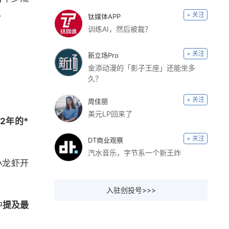
。
+ 关注
钛媒体APP
训练AI，然后被裁？
+ 关注
新立场Pro
金添动漫的「影子王座」还能坐多
久？
+ 关注
周佳丽
美元LP回来了
22年的*
+ 关注
DT商业观察
汽水音乐，字节系一个新王炸
小龙虾开
入驻创投号>>>
中
提及最