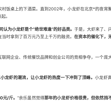
村饭桌上的下酒菜。直到2002年，小龙虾在北京*的夜宵
兴起。
公司认为小龙虾是个“绝世难逢”的好品类。
于是，大虾来了、
在当时拿到了百万元乃至上千万的融资。
在资本的催化下，
互联网企业、传统餐饮品牌和创业公司的竞相争夺，一个庞
众吃小龙虾的潮流，让小龙虾的热度一下冲到了顶峰。
小龙虾
0元/斤。
”余乐虽然觉得
那年的小龙虾价格很贵，但依然挡