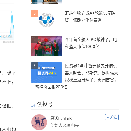
汇芯生物完成A+轮近亿元融
3
资，领跑外泌体赛道
今年首个航天IPO敲钟了，电
4
科蓝天市值1000亿
投资界24h | 智元抢先开演机
5
器人晚会；马斯克：是时候大
是，除了
规模重返月球了；惠州首富，
高不下，
一笔神奇回报200亿
创投号
未降低，
+ 关注
最话FunTalk
创始人必须归来
有不少规