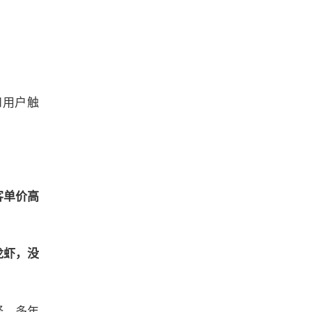
和用户触
客单价高
龙虾，没
择。多年