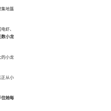
聚集地簋
闪电虾、
无数小龙
大的小龙
真正从小
不住她每