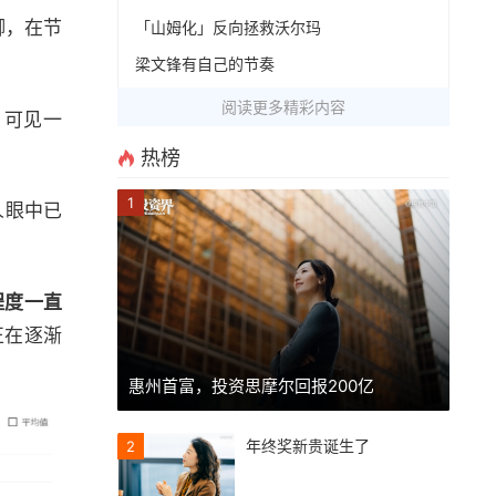
卿，在节
「山姆化」反向拯救沃尔玛
梁文锋有自己的节奏
阅读更多精彩内容
，可见一
热榜
1
人眼中已
程度一直
正在逐渐
惠州首富，投资思摩尔回报200亿
年终奖新贵诞生了
2