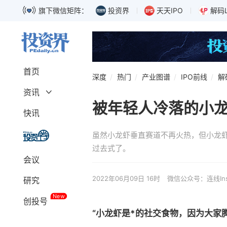
旗下微信矩阵：
投资界
天天IPO
解码
首页
深度
热门
产业图谱
IPO前线
解
资讯
被年轻人冷落的小
深度
融资
快讯
募资
独角兽
虽然小龙虾垂直赛道不再火热，但小龙
上市
科创板
过去式了。
巨头
IPO
会议
政策
解码LP
2022年06月09日 16时
微信公众号：连线Insi
研究
New
创投号
“小龙虾是*的社交食物，因为大家