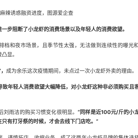
麻辣诱惑融资进度，图源爱企查
进一步阻断了小龙虾的消费场景以及年轻人的消费欲望。
排档和夜市场景，且季节性太强，无法做到连续性的曝光
被凸显。
”，
成为余乐这次疫情期间，未点过一次小龙虾外卖的理由。
导致年轻人消费欲望大幅降低，对小龙虾这种非必须购买且
5后刘雨洁的购买习惯变化很明显。
“同样是近100元/斤的小
在只有打牙祭的时候，才会去线下门店吃。”
端，谨慎拓店、收缩业务，成了这两年小龙虾品牌的集体选