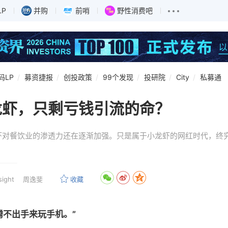
LP
并购
前哨
野性消费吧
码LP
募资捷报
创投政策
99个发现
投研院
City
私募通
龙虾，只剩亏钱引流的命？
虾对餐饮业的渗透力还在逐渐加强。只是属于小龙虾的网红时代，终
ght
周逸斐
收藏
腾不出手来玩手机。”