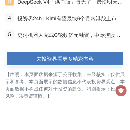
3
DeepSeek V4「满血版」曝光了！最快明天发
布
4
投资界24h | Kimi有望最快6个月内港股上市；
任泽平回应解散VIP群；中际旭创又要IPO了
5
史河机器人完成C轮数亿元融资，中际控股领
投
去投资界看更多精彩内容
【声明：本页面数据来源于公开收集，未经核实，仅供展
示和参考。本页面展示的数据信息不代表投资界观点，本
页面数据不构成任何对于投资的建议。特别提示：投资有
风险，决策请谨慎。】