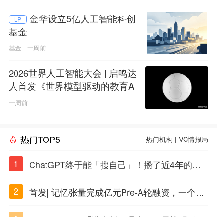
金华设立5亿人工智能科创
LP
基金
基金
一周前
2026世界人工智能大会 | 启鸣达
人首发《世界模型驱动的教育A
GI白皮书》
一周前
热门TOP5
热门机构
|
VC情报局
1
ChatGPT终于能「搜自己」！攒了近4年的对
话，一键翻出
2
首发| 记忆张量完成亿元Pre-A轮融资，一个上
海团队火了